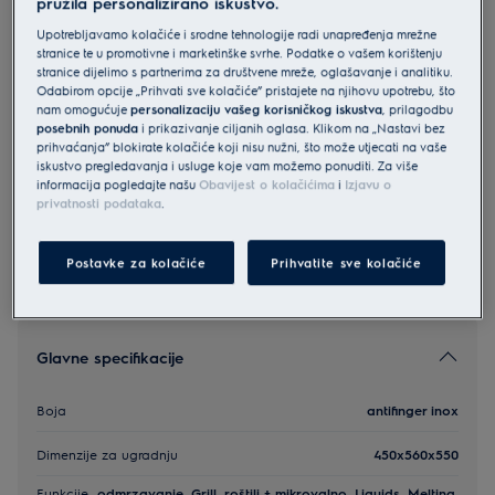
pružila personalizirano iskustvo.
EVM8E09X
Upotrebljavamo kolačiće i srodne tehnologije radi unapređenja mrežne
Electrolux 700 MealAssist
stranice te u promotivne i marketinške svrhe. Podatke o vašem korištenju
stranice dijelimo s partnerima za društvene mreže, oglašavanje i analitiku.
Microwave ugradbena pećnica
Odabirom opcije „Prihvati sve kolačiće” pristajete na njihovu upotrebu, što
5 (86)
nam omogućuje
personalizaciju vašeg korisničkog iskustva
, prilagodbu
posebnih ponuda
i prikazivanje ciljanih oglasa. Klikom na „Nastavi bez
prihvaćanja” blokirate kolačiće koji nisu nužni, što može utjecati na vaše
iskustvo pregledavanja i usluge koje vam možemo ponuditi. Za više
Sigurnosne upute i sigurnosna upozorenja prema EU
informacija pogledajte našu
Obavijest o kolačićima
i
Izjavu o
regulativi 2023/988 navedeni su u poglavljima 1 i 2
privatnosti podataka
.
korisničkog priručnika. Za sigurno korištenje proizvoda
pročitajte cijeli korisnički priručnik.
Postavke za kolačiće
Prihvatite sve kolačiće
Glavne specifikacije
Boja
antifinger inox
Dimenzije za ugradnju
450x560x550
Funkcije
odmrzavanje, Grill, roštilj + mikrovalno, Liquids, Melting,