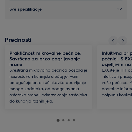
Sve specifikacije
Prednosti
Praktičnost mikrovalne pećnice:
Intuitivna pr
Savršeno za brzo zagrijavanje
pećnici. S E
hrane
osjetljivim na
Svestrana mikrovalna pećnica postala je
EXCite je TFT do
neizostavan kuhinjski uređaj jer vam
intuitivan prist
omogućuje brzo i učinkovito obavljanje
vaše pećnice. 
mnogo zadataka, od podgrijavanja
povratne inform
ostataka hrane i odmrzavanja sastojaka
potpunu kontro
do kuhanja raznih jela.