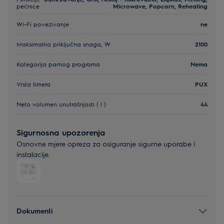
pećnice
Microwave, Popcorn, Reheating
Wi-Fi povezivanje
ne
Maksimalna priključna snaga, W
2100
Kategorija parnog programa
Nema
Vrsta timera
PUX
Neto volumen unutrašnjosti ( l )
44
Sigurnosna upozorenja
Osnovne mjere opreza za osiguranje sigurne uporabe i
instalacije.
Dokumenti