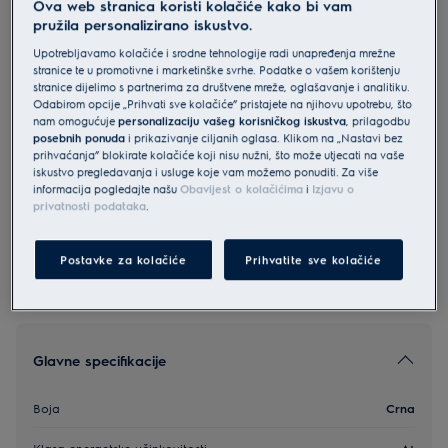
Ova web stranica koristi kolačiće kako bi vam
EOH4P0PK
pružila personalizirano iskustvo.
Electrolux 300 konvekcijska
Upotrebljavamo kolačiće i srodne tehnologije radi unapređenja mrežne
ugradbena pećnica
stranice te u promotivne i marketinške svrhe. Podatke o vašem korištenju
stranice dijelimo s partnerima za društvene mreže, oglašavanje i analitiku.
5 (4)
Odabirom opcije „Prihvati sve kolačiće” pristajete na njihovu upotrebu, što
nam omogućuje
personalizaciju vašeg korisničkog iskustva
, prilagodbu
Informacijski list proizvoda
posebnih ponuda
i prikazivanje ciljanih oglasa. Klikom na „Nastavi bez
prihvaćanja” blokirate kolačiće koji nisu nužni, što može utjecati na vaše
iskustvo pregledavanja i usluge koje vam možemo ponuditi. Za više
informacija pogledajte našu
Obavijest o kolačićima
i
Izjavu o
Sigurnosne upute i sigurnosna upozorenja prema EU
privatnosti podataka
.
regulativi 2023/988 navedeni su u poglavljima 1 i 2
korisničkog priručnika. Za sigurno korištenje proizvoda
pročitajte cijeli korisnički priručnik.
Postavke za kolačiće
Prihvatite sve kolačiće
Glavne specifikacije
Boja
Crna
Klasa energetske učinkovitosti
A+