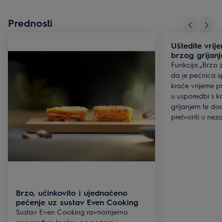
Prednosti
Uštedite vrij
brzog grijanj
Funkcija „Brzo 
da je pećnica s
kraće vrijeme p
u usporedbi s 
grijanjem te do
pretvoriti u nez
Brzo, učinkovito i ujednačeno
pečenje uz sustav Even Cooking
Sustav Even Cooking ravnomjerno