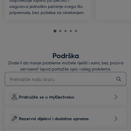
raspoređuje toplinu po pećnici i
osigurava jednoliko pečenje svega što
pripremate, bez potrebe za okretanjem.
Podrška
Znate li da manje probleme možete riješiti i sami, bez poziva
servisera? Ispod potražite opis vašeg problema.
Upišite za pretraživanje članaka podrške
Pridružite se u MyElectrolux
Rezervni dijelovi i dodatna oprema