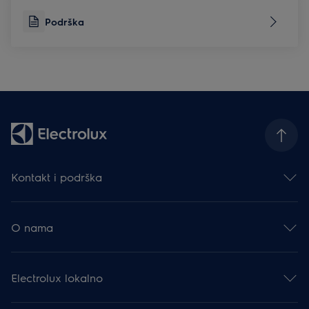
Podrška
Kontakt i podrška
Obratite nam se
Newsletter
O nama
Facebook
Instagram
Electrolux Group
YouTube
Karijera
Podrška
Electrolux lokalno
Financijske informacije
Moj Electrolux
Održivost
Priručnici proizvoda
Promocije