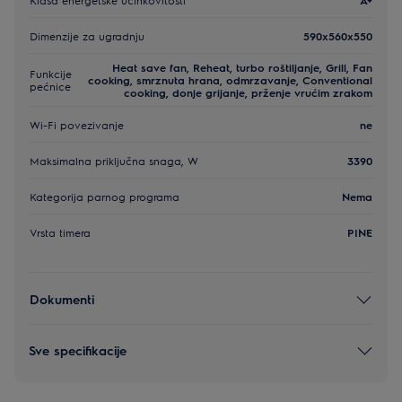
Dimenzije za ugradnju
590x560x550
Heat save fan, Reheat, turbo roštiljanje, Grill, Fan
Funkcije
cooking, smrznuta hrana, odmrzavanje, Conventional
pećnice
cooking, donje grijanje, prženje vrućim zrakom
Wi-Fi povezivanje
ne
Maksimalna priključna snaga, W
3390
Kategorija parnog programa
Nema
Vrsta timera
PINE
Dokumenti
Sve specifikacije