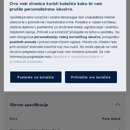
Ova web stranica koristi kolačiće kako bi vam
EOF3H40TH
pružila personalizirano iskustvo.
Electrolux 500 SurroundCook
Upotrebljavamo kolačiće i srodne tehnologije radi unapređenja mrežne
ugradbena pećnica
stranice te u promotivne i marketinške svrhe. Podatke o vašem korištenju
stranice dijelimo s partnerima za društvene mreže, oglašavanje i analitiku.
4.8 (1343)
Odabirom opcije „Prihvati sve kolačiće” pristajete na njihovu upotrebu, što
nam omogućuje
personalizaciju vašeg korisničkog iskustva
, prilagodbu
Informacijski list proizvoda
posebnih ponuda
i prikazivanje ciljanih oglasa. Klikom na „Nastavi bez
prihvaćanja” blokirate kolačiće koji nisu nužni, što može utjecati na vaše
iskustvo pregledavanja i usluge koje vam možemo ponuditi. Za više
informacija pogledajte našu
Obavijest o kolačićima
i
Izjavu o
Sigurnosne upute i sigurnosna upozorenja prema EU
privatnosti podataka
.
regulativi 2023/988 navedeni su u poglavljima 1 i 2
korisničkog priručnika. Za sigurno korištenje proizvoda
pročitajte cijeli korisnički priručnik.
Postavke za kolačiće
Prihvatite sve kolačiće
Glavne specifikacije
Boja
Pure black
Klasa energetske učinkovitosti
A