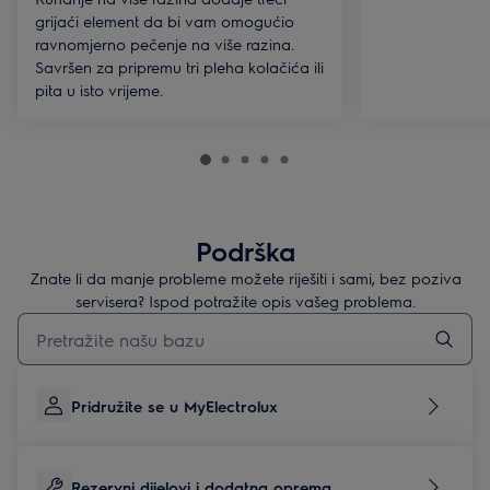
grijaći element da bi vam omogućio
ravnomjerno pečenje na više razina.
Savršen za pripremu tri pleha kolačića ili
pita u isto vrijeme.
Podrška
Znate li da manje probleme možete riješiti i sami, bez poziva
servisera? Ispod potražite opis vašeg problema.
Upišite za pretraživanje članaka podrške
Pridružite se u MyElectrolux
Rezervni dijelovi i dodatna oprema