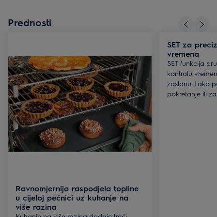
Prednosti
SET za preciz
vremena
SET funkcija pr
kontrolu vreme
zaslonu. Lako 
pokretanje ili z
Ravnomjernija raspodjela topline
u cijeloj pećnici uz kuhanje na
više razina
Kuhanje na više razina dodaje treći