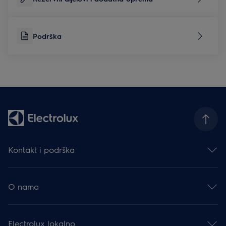
Podrška
Kontakt i podrška
Obratite nam se
Newsletter
O nama
Facebook
Instagram
Electrolux Group
YouTube
Karijera
Podrška
Electrolux lokalno