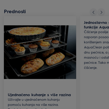
Prednosti
Jednostavno 
funkcije Aqu
Čišćenje poslije
naporan posao.
korištenjem sna
AquaClean poti
dnu pećnice, a
masnoću i ostat
pećnice. Tako m
čišćenje.
Ujednačeno kuhanje s više razina
Uživajte u ujednačenom kuhanju
pomoću kuhanja na više razina.