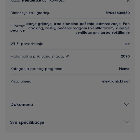
Dimenzije za ugradnju
590x560x550
donje grijanje, tradicionalno pečenje, odmrzavanje, Fan
Funkcije
cooking, roštilj, pečenje vlagom i ventilatorom, kuhanje
pećnice
ventilatorom, turbo roštiljanje
Wi-Fi povezivanje
ne
Maksimalna priključna snaga, W
2090
Kategorija parnog programa
Nema
Vrsta timera
elektronički sat
Dokumenti
Sve specifikacije