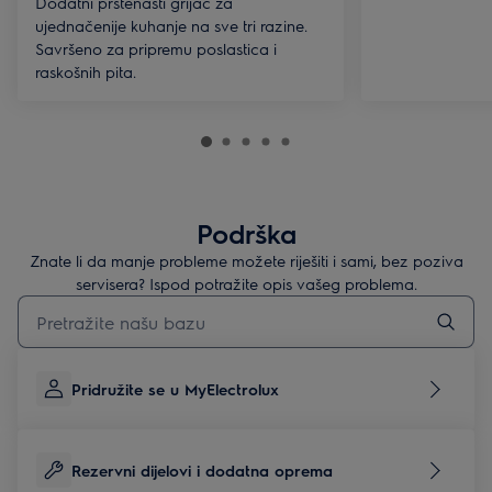
Dodatni prstenasti grijač za
ujednačenije kuhanje na sve tri razine.
Savršeno za pripremu poslastica i
raskošnih pita.
Podrška
Znate li da manje probleme možete riješiti i sami, bez poziva
servisera? Ispod potražite opis vašeg problema.
Upišite za pretraživanje članaka podrške
Pridružite se u MyElectrolux
Rezervni dijelovi i dodatna oprema