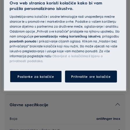
Ova web stranica koristi kolačiće kako bi vam
EOF3H00BX
pružila personalizirano iskustvo.
Electrolux 600 SurroundCook
Upotrebljavamo kolačiće i srodne tehnologije radi unapređenja mrežne
ugradbena pećnica
stranice te u promotivne i marketinške svrhe. Podatke o vašem korištenju
stranice dijelimo s partnerima za društvene mreže, oglašavanje i analitiku.
4.8 (1343)
Odabirom opcije „Prihvati sve kolačiće” pristajete na njihovu upotrebu, što
nam omogućuje
personalizaciju vašeg korisničkog iskustva
, prilagodbu
Informacijski list proizvoda
posebnih ponuda
i prikazivanje ciljanih oglasa. Klikom na „Nastavi bez
prihvaćanja” blokirate kolačiće koji nisu nužni, što može utjecati na vaše
iskustvo pregledavanja i usluge koje vam možemo ponuditi. Za više
informacija pogledajte našu
Obavijest o kolačićima
i
Izjavu o
Sigurnosne upute i sigurnosna upozorenja prema EU
privatnosti podataka
.
regulativi 2023/988 navedeni su u poglavljima 1 i 2
korisničkog priručnika. Za sigurno korištenje proizvoda
pročitajte cijeli korisnički priručnik.
Postavke za kolačiće
Prihvatite sve kolačiće
Glavne specifikacije
Boja
antifinger inox
Klasa energetske učinkovitosti
A