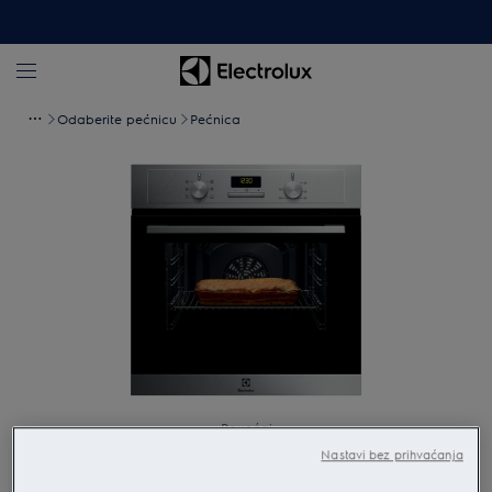
Odaberite pećnicu
Pećnica
Povećaj
Nastavi bez prihvaćanja