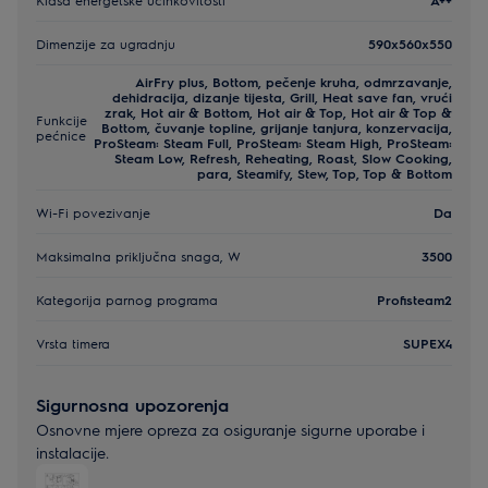
Dimenzije za ugradnju
590x560x550
AirFry plus, Bottom, pečenje kruha, odmrzavanje,
dehidracija, dizanje tijesta, Grill, Heat save fan, vrući
zrak, Hot air & Bottom, Hot air & Top, Hot air & Top &
Funkcije
Bottom, čuvanje topline, grijanje tanjura, konzervacija,
pećnice
ProSteam: Steam Full, ProSteam: Steam High, ProSteam:
Steam Low, Refresh, Reheating, Roast, Slow Cooking,
para, Steamify, Stew, Top, Top & Bottom
Wi-Fi povezivanje
Da
Maksimalna priključna snaga, W
3500
Kategorija parnog programa
Profisteam2
Vrsta timera
SUPEX4
Sigurnosna upozorenja
Osnovne mjere opreza za osiguranje sigurne uporabe i
instalacije.