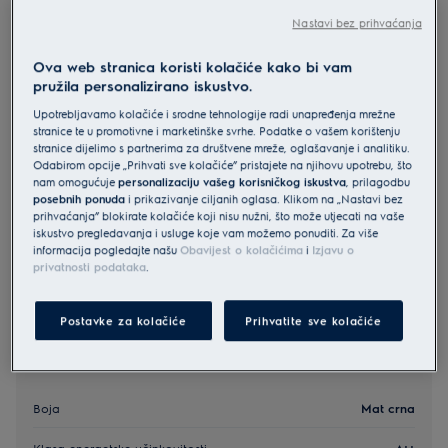
EOB9S3XT
Nastavi bez prihvaćanja
Electrolux 800 MealAssist with
Ova web stranica koristi kolačiće kako bi vam
SteamPro ugradbena pećnica
pružila personalizirano iskustvo.
5 (168)
Upotrebljavamo kolačiće i srodne tehnologije radi unapređenja mrežne
stranice te u promotivne i marketinške svrhe. Podatke o vašem korištenju
Informacijski list proizvoda
stranice dijelimo s partnerima za društvene mreže, oglašavanje i analitiku.
Odabirom opcije „Prihvati sve kolačiće” pristajete na njihovu upotrebu, što
nam omogućuje
personalizaciju vašeg korisničkog iskustva
, prilagodbu
posebnih ponuda
i prikazivanje ciljanih oglasa. Klikom na „Nastavi bez
Sigurnosne upute i sigurnosna upozorenja prema EU
prihvaćanja” blokirate kolačiće koji nisu nužni, što može utjecati na vaše
regulativi 2023/988 navedeni su u poglavljima 1 i 2
korisničkog priručnika. Za sigurno korištenje proizvoda
iskustvo pregledavanja i usluge koje vam možemo ponuditi. Za više
pročitajte cijeli korisnički priručnik.
informacija pogledajte našu
Obavijest o kolačićima
i
Izjavu o
privatnosti podataka
.
Postavke za kolačiće
Prihvatite sve kolačiće
Glavne specifikacije
Boja
Mat crna
Klasa energetske učinkovitosti
A++