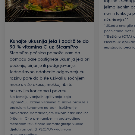
topline*. Omogu
jelima jednim 
novih funkcija 
ažuriranja.**
*Ušteda energije 
pećnicama bez fu
**Bežična (OTA) a
Kuhajte ukusnija jela i zadržite do
Electrolux aplikaci
90 % vitamina C uz SteamPro
registraciju pećni
SteamPro pećnica pomaže vam da
pomoću pare postignete ukusnija jela pri
pečenju, pirjanju ili podgrijavanju.
Jednostavno odaberite odgovarajuću
razinu pare da biste uživali u sočnijem
mesu s više okusa, mekšoj ribi te
hrskavijim koricama i povrću.
Na temelju vanjskih ispitivanja koja
uspoređuju razine vitamina C sirove brokule s
brokulom kuhanom na pari. Ispitivanje
provedeno određivanjem askorbinske kiseline
(vitamin C) u prehrambenim proizvodima
metodom tekućinske kromatografije visoke
djelotvornosti (HPLC)/UV-vidljivom
spektroskopijom.