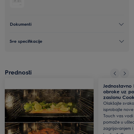
Dokumenti
Sve specifikacije
Prednosti
Jednostavno k
obroke uz p
zaslonu Coo
Olakšajte svak
isprobajte nove
Touch vas vodi 
pomaže u uštedi
zagrijavanjem i