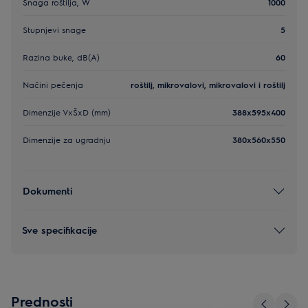
Snaga roštilja, W
1000
Stupnjevi snage
5
Razina buke, dB(A)
60
Načini pečenja
roštilj, mikrovalovi, mikrovalovi i roštilj
Dimenzije VxŠxD (mm)
388x595x400
Dimenzije za ugradnju
380x560x550
Dokumenti
Sve specifikacije
Prednosti