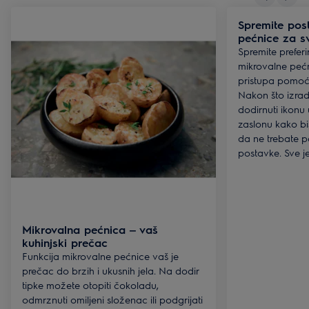
Spremite pos
pećnice za sv
Spremite prefer
mikrovalne pećn
pristupa pomoću
Nakon što izra
dodirnuti ikonu
zaslonu kako bis
da ne trebate p
postavke. Sve je
Mikrovalna pećnica ‒ vaš
kuhinjski prečac
Funkcija mikrovalne pećnice vaš je
prečac do brzih i ukusnih jela. Na dodir
tipke možete otopiti čokoladu,
odmrznuti omiljeni složenac ili podgrijati