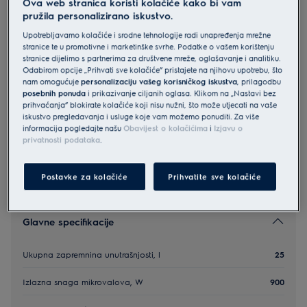
Ova web stranica koristi kolačiće kako bi vam
EMS4253TBK
pružila personalizirano iskustvo.
Electrolux 500 ugradbena
Upotrebljavamo kolačiće i srodne tehnologije radi unapređenja mrežne
mikrovalna pećnica s grill funkcijom
stranice te u promotivne i marketinške svrhe. Podatke o vašem korištenju
stranice dijelimo s partnerima za društvene mreže, oglašavanje i analitiku.
4.9 (2705)
Odabirom opcije „Prihvati sve kolačiće” pristajete na njihovu upotrebu, što
nam omogućuje
personalizaciju vašeg korisničkog iskustva
, prilagodbu
posebnih ponuda
i prikazivanje ciljanih oglasa. Klikom na „Nastavi bez
prihvaćanja” blokirate kolačiće koji nisu nužni, što može utjecati na vaše
Sigurnosne upute i sigurnosna upozorenja prema EU
iskustvo pregledavanja i usluge koje vam možemo ponuditi. Za više
regulativi 2023/988 navedeni su u poglavljima 1 i 2
informacija pogledajte našu
Obavijest o kolačićima
i
Izjavu o
korisničkog priručnika. Za sigurno korištenje proizvoda
privatnosti podataka
.
pročitajte cijeli korisnički priručnik.
Postavke za kolačiće
Prihvatite sve kolačiće
Glavne specifikacije
Ukupna zapremnina unutrašnjosti, l
25
Izlazna snaga mikrovalova, W
900