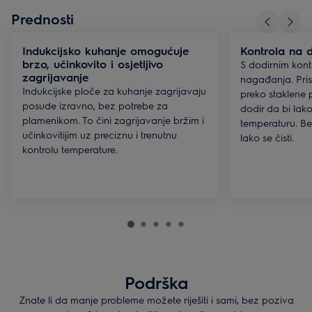
Prednosti
Indukcijsko kuhanje omogućuje
Kontrola na 
brzo, učinkovito i osjetljivo
S dodirnim kon
zagrijavanje
nagađanja. Pri
Indukcijske ploče za kuhanje zagrijavaju
preko staklene p
posude izravno, bez potrebe za
dodir da bi lako 
plamenikom. To čini zagrijavanje bržim i
temperaturu. Bez 
učinkovitijim uz preciznu i trenutnu
lako se čisti.
kontrolu temperature.
Podrška
Znate li da manje probleme možete riješiti i sami, bez poziva