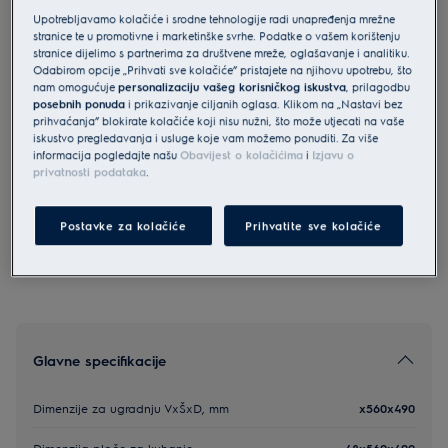
Upotrebljavamo kolačiće i srodne tehnologije radi unapređenja mrežne
LIB60420CK
stranice te u promotivne i marketinške svrhe. Podatke o vašem korištenju
Electrolux 300 indukcijska ploča 60
stranice dijelimo s partnerima za društvene mreže, oglašavanje i analitiku.
cm
Odabirom opcije „Prihvati sve kolačiće” pristajete na njihovu upotrebu, što
nam omogućuje
personalizaciju vašeg korisničkog iskustva
, prilagodbu
4.8 (329)
posebnih ponuda
i prikazivanje ciljanih oglasa. Klikom na „Nastavi bez
prihvaćanja” blokirate kolačiće koji nisu nužni, što može utjecati na vaše
iskustvo pregledavanja i usluge koje vam možemo ponuditi. Za više
Informacijski list proizvoda
informacija pogledajte našu
Obavijest o kolačićima
i
Izjavu o
privatnosti podataka
.
Sigurnosne upute i sigurnosna upozorenja prema EU
regulativi 2023/988 navedeni su u poglavljima 1 i 2
Postavke za kolačiće
Prihvatite sve kolačiće
korisničkog priručnika. Za sigurno korištenje proizvoda
pročitajte cijeli korisnički priručnik.
Glavne specifikacije
Dimenzije za ugradnju VxŠxD, mm
x560x490
Dimenzija ploče za kuhanje
48x560x490