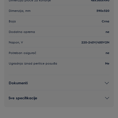
Dimenzija, mm
590x520
Boja
Crna
Dodatna oprema
ne
Napon, V
220-240V/400V2N
Potreban osigurač
ne
Ugradnja iznad perilice posuđa
Ne
Dokumenti
Sve specifikacije