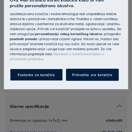
pružila personalizirano iskustvo.
EHF6232FOK
Electrolux 300 staklokeramička
Upotrebljavamo kolačiće i srodne tehnologije radi unapređenja mrežne
stranice te u promotivne i marketinške svrhe. Podatke o vašem korištenju
ugradbena ploča 60 cm
stranice dijelimo s partnerima za društvene mreže, oglašavanje i analitiku.
5 (94)
Odabirom opcije „Prihvati sve kolačiće” pristajete na njihovu upotrebu, što
nam omogućuje
personalizaciju vašeg korisničkog iskustva
, prilagodbu
posebnih ponuda
i prikazivanje ciljanih oglasa. Klikom na „Nastavi bez
Informacijski list proizvoda
prihvaćanja” blokirate kolačiće koji nisu nužni, što može utjecati na vaše
iskustvo pregledavanja i usluge koje vam možemo ponuditi. Za više
informacija pogledajte našu
Obavijest o kolačićima
i
Izjavu o
privatnosti podataka
.
Sigurnosne upute i sigurnosna upozorenja prema EU
regulativi 2023/988 navedeni su u poglavljima 1 i 2
korisničkog priručnika. Za sigurno korištenje proizvoda
pročitajte cijeli korisnički priručnik.
Postavke za kolačiće
Prihvatite sve kolačiće
Glavne specifikacije
Dimenzije za ugradnju VxŠxD, mm
x560x490
Dimenzija ploče za kuhanje
38x560x490