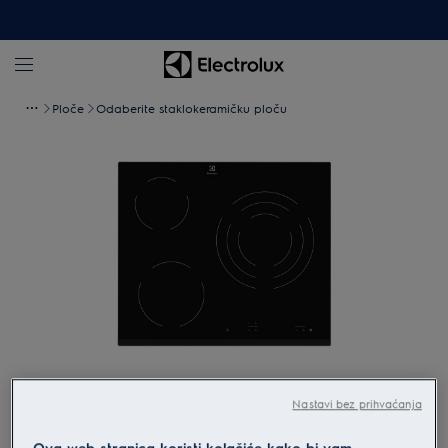
Ploče
Odaberite staklokeramičku ploču
Povećaj
Nastavi bez prihvaćanja
Ova web stranica koristi kolačiće kako bi vam