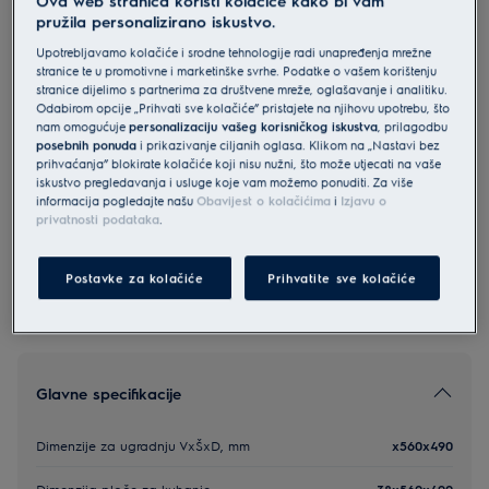
pružila personalizirano iskustvo.
EHF46547XK
Electrolux 300 staklokeramička
Upotrebljavamo kolačiće i srodne tehnologije radi unapređenja mrežne
stranice te u promotivne i marketinške svrhe. Podatke o vašem korištenju
ugradbena ploča 60 cm
stranice dijelimo s partnerima za društvene mreže, oglašavanje i analitiku.
4.8 (394)
Odabirom opcije „Prihvati sve kolačiće” pristajete na njihovu upotrebu, što
nam omogućuje
personalizaciju vašeg korisničkog iskustva
, prilagodbu
posebnih ponuda
i prikazivanje ciljanih oglasa. Klikom na „Nastavi bez
Informacijski list proizvoda
prihvaćanja” blokirate kolačiće koji nisu nužni, što može utjecati na vaše
iskustvo pregledavanja i usluge koje vam možemo ponuditi. Za više
informacija pogledajte našu
Obavijest o kolačićima
i
Izjavu o
privatnosti podataka
.
Sigurnosne upute i sigurnosna upozorenja prema EU
regulativi 2023/988 navedeni su u poglavljima 1 i 2
korisničkog priručnika. Za sigurno korištenje proizvoda
pročitajte cijeli korisnički priručnik.
Postavke za kolačiće
Prihvatite sve kolačiće
Glavne specifikacije
Dimenzije za ugradnju VxŠxD, mm
x560x490
Dimenzija ploče za kuhanje
38x560x490