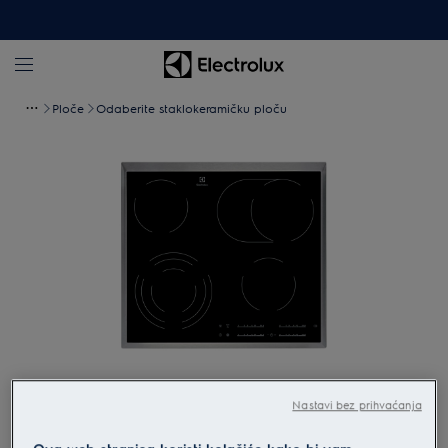
Ploče
Odaberite staklokeramičku ploču
Povećaj
Nastavi bez prihvaćanja
Ova web stranica koristi kolačiće kako bi vam