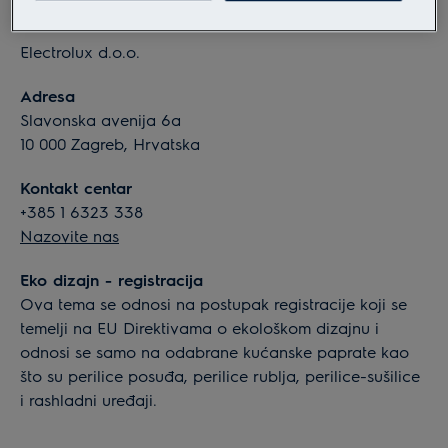
Informacije o tvrtki
Electrolux d.o.o.
Adresa
Slavonska avenija 6a
10 000 Zagreb, Hrvatska
Kontakt centar
+385 1 6323 338
Nazovite nas
Eko dizajn - registracija
Ova tema se odnosi na postupak registracije koji se
temelji na EU Direktivama o ekološkom dizajnu i
odnosi se samo na odabrane kućanske paprate kao
što su perilice posuđa, perilice rublja, perilice-sušilice
i rashladni uređaji.