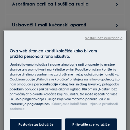
Asortiman perilica i sušilica rublja
Usisavači i mali kućanski aparati
Nastavi bez prihvaćanja
Marketing,PR
Ova web stranica koristi kolačiće kako bi vam
pružila personalizirano iskustvo.
Upotrebljavamo kolačiće i srodne tehnologije radi unapređenja mrežne
Servis, reklamacije, postprodaja
stranice te u promotivne i marketinške svrhe. Podatke o vašem korištenju
stranice dijelimo s partnerima za društvene mreže, oglašavanje i analitiku.
Odabirom opcije „Prihvati sve kolačiće” pristajete na njihovu upotrebu, što
nam omogućuje
personalizaciju vašeg korisničkog iskustva
, prilagodbu
Suradnja - partneri
posebnih ponuda
i prikazivanje ciljanih oglasa. Klikom na „Nastavi bez
prihvaćanja” blokirate kolačiće koji nisu nužni, što može utjecati na vaše
iskustvo pregledavanja i usluge koje vam možemo ponuditi. Za više
informacija pogledajte našu
Obavijest o kolačićima
i
Izjavu o privatnosti
Narudžba dodatne opreme i pribora
podataka
.
Postavke za kolačiće
Prihvatite sve kolačiće