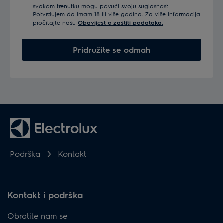
svakom trenutku mogu povući svoju suglasnost.
Potvrđujem da imam 18 ili više godina. Za više informacija
pročitajte našu
Obavijest o zaštiti podataka.
Pridružite se odmah
Podrška
Kontakt
Kontakt i podrška
Obratite nam se