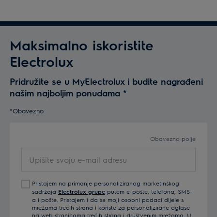
Maksimalno iskoristite
Electrolux
Pridružite se u MyElectrolux i budite nagrađeni
našim najboljim ponudama
*
*Obavezno
Obavezno polje
Upišite
svoju
e-
Pristajem na primanje personaliziranog marketinškog
mail
sadržaja
Electrolux grupe
putem e-pošte, telefona, SMS-
adresu
a i pošte. Pristajem i da se moji osobni podaci dijele s
mrežama trećih strana i koriste za personalizirane oglase
na web stranicama trećih strana i društvenim mrežama. U