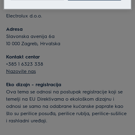
Informacije o tvrtki
Electrolux d.o.o.
Adresa
Slavonska avenija 6a
10 000 Zagreb, Hrvatska
Kontakt centar
+385 1 6323 338
Nazovite nas
Eko dizajn - registracija
Ova tema se odnosi na postupak registracije koji se
temelji na EU Direktivama o ekološkom dizajnu i
odnosi se samo na odabrane kućanske paprate kao
što su perilice posuđa, perilice rublja, perilice-sušilice
i rashladni uređaji.