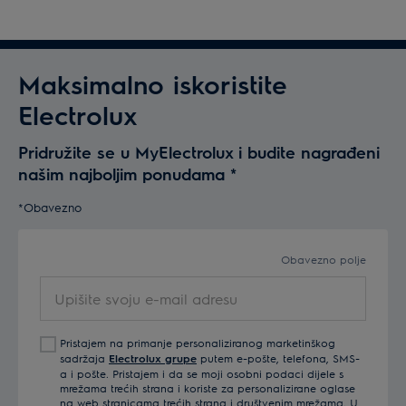
Maksimalno iskoristite
Electrolux
Pridružite se u MyElectrolux i budite nagrađeni
našim najboljim ponudama
*
*Obavezno
Obavezno polje
Upišite
svoju
e-
Pristajem na primanje personaliziranog marketinškog
mail
sadržaja
Electrolux grupe
putem e-pošte, telefona, SMS-
adresu
a i pošte. Pristajem i da se moji osobni podaci dijele s
mrežama trećih strana i koriste za personalizirane oglase
na web stranicama trećih strana i društvenim mrežama. U