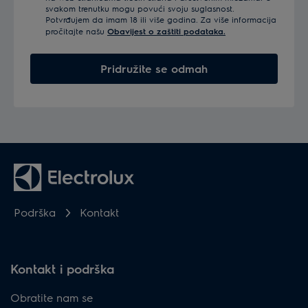
svakom trenutku mogu povući svoju suglasnost.
Potvrđujem da imam 18 ili više godina. Za više informacija
pročitajte našu
Obavijest o zaštiti podataka.
Pridružite se odmah
Podrška
Kontakt
Kontakt i podrška
Obratite nam se