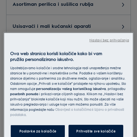
Asortiman perilica i sušilica rublja
Usisavači i mali kućanski aparati
Nastavi bez prihvaćanja
Marketing,PR
Ova web stranica koristi kolačiće kako bi vam
pružila personalizirano iskustvo.
Upotrebljavamo kolačiće i srodne tehnologije radi unapređenja mrežne
Servis, reklamacije, postprodaja
stranice te u promotivne i marketinške svrhe. Podatke o vašem korištenju
stranice dijelimo s partnerima za društvene mreže, oglašavanje i analitiku.
Odabirom opcije „Prihvati sve kolačiće” pristajete na njihovu upotrebu, što
nam omogućuje
personalizaciju vašeg korisničkog iskustva
, prilagodbu
Suradnja - partneri
posebnih ponuda
i prikazivanje ciljanih oglasa. Klikom na „Nastavi bez
prihvaćanja” blokirate kolačiće koji nisu nužni, što može utjecati na vaše
iskustvo pregledavanja i usluge koje vam možemo ponuditi. Za više
informacija pogledajte našu
Obavijest o kolačićima
i
Izjavu o privatnosti
Narudžba dodatne opreme i pribora
podataka
.
Postavke za kolačiće
Prihvatite sve kolačiće