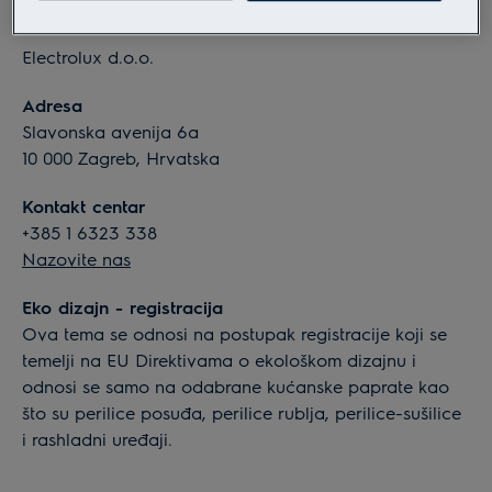
Informacije o tvrtki
Electrolux d.o.o.
Adresa
Slavonska avenija 6a
10 000 Zagreb, Hrvatska
Kontakt centar
+385 1 6323 338
Nazovite nas
Eko dizajn - registracija
Ova tema se odnosi na postupak registracije koji se
temelji na EU Direktivama o ekološkom dizajnu i
odnosi se samo na odabrane kućanske paprate kao
što su perilice posuđa, perilice rublja, perilice-sušilice
i rashladni uređaji.