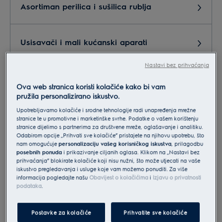
Asortiman perilica i sušilica rublja
Usisavači i mali kućanski aparati
Nastavi bez prihvaćanja
Marketing,PR
Ova web stranica koristi kolačiće kako bi vam
pružila personalizirano iskustvo.
Upotrebljavamo kolačiće i srodne tehnologije radi unapređenja mrežne
Servis, reklamacije, postprodaja
stranice te u promotivne i marketinške svrhe. Podatke o vašem korištenju
stranice dijelimo s partnerima za društvene mreže, oglašavanje i analitiku.
Odabirom opcije „Prihvati sve kolačiće” pristajete na njihovu upotrebu, što
nam omogućuje
personalizaciju vašeg korisničkog iskustva
, prilagodbu
Suradnja - partneri
posebnih ponuda
i prikazivanje ciljanih oglasa. Klikom na „Nastavi bez
prihvaćanja” blokirate kolačiće koji nisu nužni, što može utjecati na vaše
iskustvo pregledavanja i usluge koje vam možemo ponuditi. Za više
informacija pogledajte našu
Obavijest o kolačićima
i
Izjavu o privatnosti
Narudžba dodatne opreme i pribora
podataka
.
Postavke za kolačiće
Prihvatite sve kolačiće