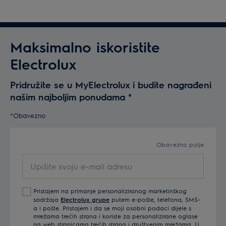
Maksimalno iskoristite
Electrolux
Pridružite se u MyElectrolux i budite nagrađeni
našim najboljim ponudama
*
*Obavezno
Obavezno polje
Upišite
svoju
e-
Pristajem na primanje personaliziranog marketinškog
mail
sadržaja
Electrolux grupe
putem e-pošte, telefona, SMS-
adresu
a i pošte. Pristajem i da se moji osobni podaci dijele s
mrežama trećih strana i koriste za personalizirane oglase
na web stranicama trećih strana i društvenim mrežama. U