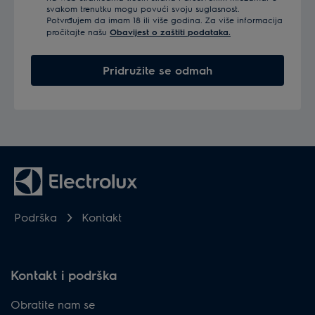
svakom trenutku mogu povući svoju suglasnost.
Potvrđujem da imam 18 ili više godina. Za više informacija
pročitajte našu
Obavijest o zaštiti podataka.
Pridružite se odmah
Podrška
Kontakt
Kontakt i podrška
Obratite nam se