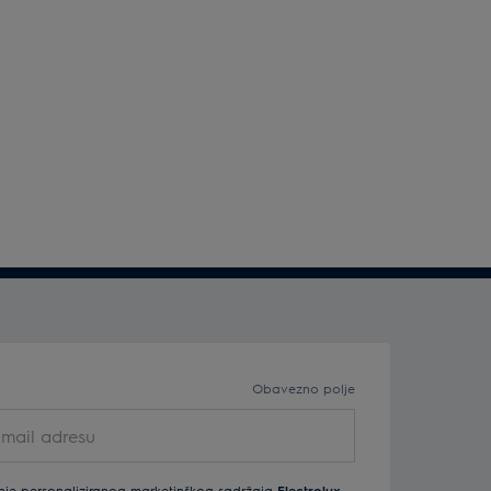
Obavezno polje
nje personaliziranog marketinškog sadržaja
Electrolux