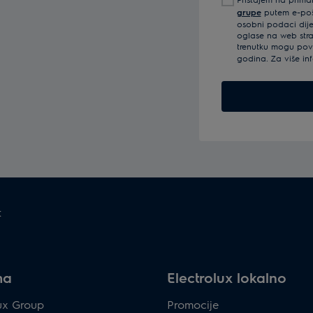
mail
grupe
putem e-pošt
adresu
osobni podaci dijel
oglase na web str
trenutku mogu povu
godina. Za više in
t
ma
Electrolux lokalno
lux Group
Promocije