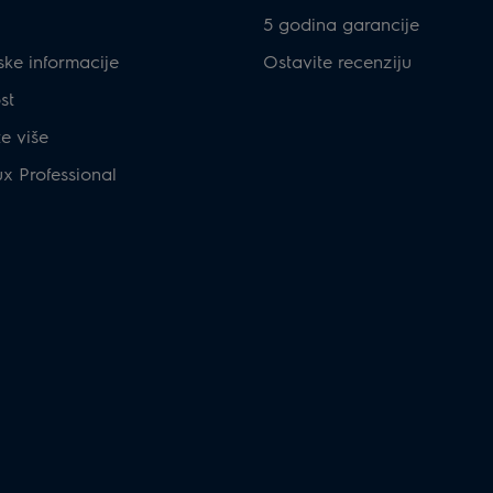
5 godina garancije
ske informacije
Ostavite recenziju
st
te više
ux Professional