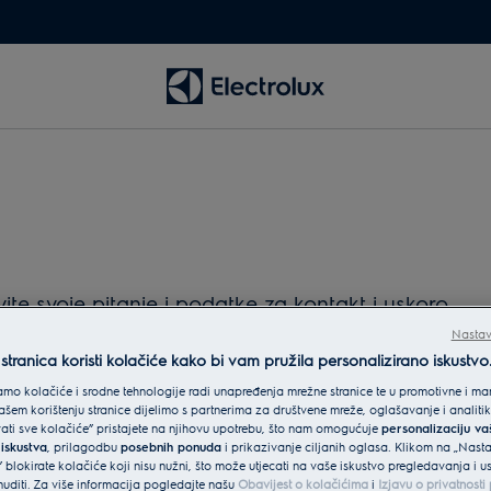
e svoje pitanje i podatke za kontakt i uskoro
Nastav
tranica koristi kolačiće kako bi vam pružila personalizirano iskustvo
mo kolačiće i srodne tehnologije radi unapređenja mrežne stranice te u promotivne i mar
šem korištenju stranice dijelimo s partnerima za društvene mreže, oglašavanje i analit
vati sve kolačiće” pristajete na njihovu upotrebu, što nam omogućuje
personalizaciju v
 iskustva
, prilagodbu
posebnih ponuda
i prikazivanje ciljanih oglasa. Klikom na „Nast
 blokirate kolačiće koji nisu nužni, što može utjecati na vaše iskustvo pregledavanja i 
diti. Za više informacija pogledajte našu
Obavijest o kolačićima
i
Izjavu o privatnost