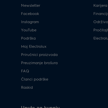
Newsletter
Karijera
Facebook
Financij
Instagram
Održivo
YouTube
Pročitaj
Podrška
Electrol
Moj Electrolux
Priručnici proizvoda
Preuzimanje brošura
FAQ
Članci podrške
Raskid
Upute za kupnju