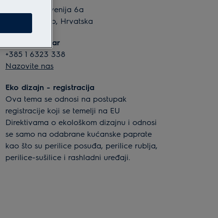
Slavonska avenija 6a
10 000 Zagreb, Hrvatska
Kontakt centar
+385 1 6323 338
Nazovite nas
Eko dizajn - registracija
Ova tema se odnosi na postupak
registracije koji se temelji na EU
Direktivama o ekološkom dizajnu i odnosi
se samo na odabrane kućanske paprate
kao što su perilice posuđa, perilice rublja,
perilice-sušilice i rashladni uređaji.