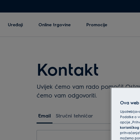
Uređaji
Online trgovine
Promocije
Kontakt
Uvijek ćemo vam rado pomoći! Ostavit
ćemo vam odgovoriti.
Ova web s
Upotrebljava
Email
Stručni tehničar
Podatke o va
opcije „Prih
korisničkog
prihvaćanja”
možemo ponu