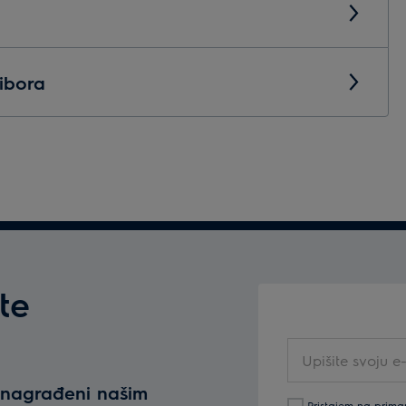
ibora
te
Upišite
svoju
e nagrađeni našim
e-
Pristajem na prima