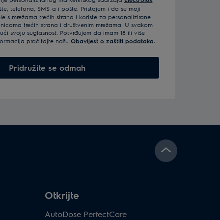
e, telefona, SMS-a i pošte. Pristajem i da se moji
e s mrežama trećih strana i koriste za personalizirane
anicama trećih strana i društvenim mrežama. U svakom
ći svoju suglasnost. Potvrđujem da imam 18 ili više
formacija pročitajte našu
Obavijest o zaštiti podataka.
Pridružite se odmah
Otkrijte
AutoDose PerfectCare