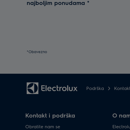
najboljim ponudama
*
*Obavezno
Podrška
Kontak
Kontakt i podrška
O na
Obratite nam se
Electro