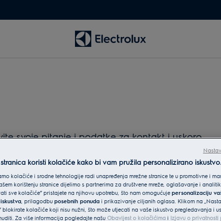
e svoje pitanje i podatke za kontakt i uskoro
Nastav
tranica koristi kolačiće kako bi vam pružila personalizirano iskustvo
mo kolačiće i srodne tehnologije radi unapređenja mrežne stranice te u promotivne i mar
šem korištenju stranice dijelimo s partnerima za društvene mreže, oglašavanje i analit
vati sve kolačiće” pristajete na njihovu upotrebu, što nam omogućuje
personalizaciju v
 iskustva
, prilagodbu
posebnih ponuda
i prikazivanje ciljanih oglasa. Klikom na „Nast
 blokirate kolačiće koji nisu nužni, što može utjecati na vaše iskustvo pregledavanja i 
diti. Za više informacija pogledajte našu
Obavijest o kolačićima
i
Izjavu o privatnost