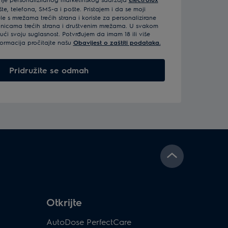
e, telefona, SMS-a i pošte. Pristajem i da se moji
e s mrežama trećih strana i koriste za personalizirane
anicama trećih strana i društvenim mrežama. U svakom
ći svoju suglasnost. Potvrđujem da imam 18 ili više
formacija pročitajte našu
Obavijest o zaštiti podataka.
Pridružite se odmah
Otkrijte
AutoDose PerfectCare