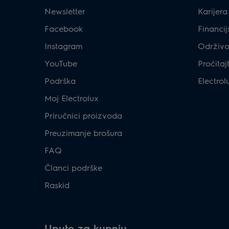
Newsletter
Karijera
Facebook
Financij
Instagram
Održivo
YouTube
Pročitaj
Podrška
Electrol
Moj Electrolux
Priručnici proizvoda
Preuzimanje brošura
FAQ
Članci podrške
Raskid
Upute za kupnju