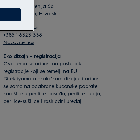
Slavonska avenija 6a
10 000 Zagreb, Hrvatska
Kontakt centar
+385 1 6323 338
Nazovite nas
Eko dizajn - registracija
Ova tema se odnosi na postupak
registracije koji se temelji na EU
Direktivama o ekološkom dizajnu i odnosi
se samo na odabrane kućanske paprate
kao što su perilice posuđa, perilice rublja,
perilice-sušilice i rashladni uređaji.