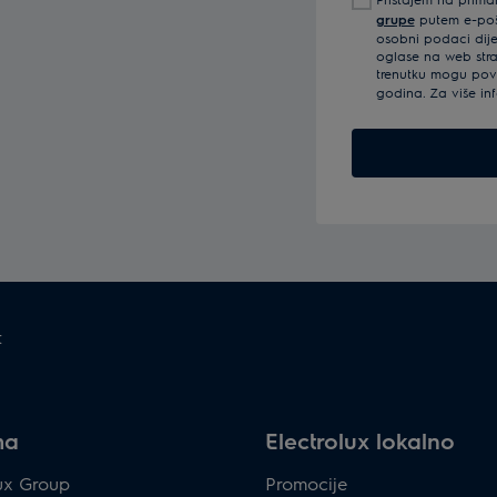
mail
grupe
putem e-pošt
adresu
osobni podaci dijel
oglase na web str
trenutku mogu povu
godina. Za više in
t
ma
Electrolux lokalno
lux Group
Promocije