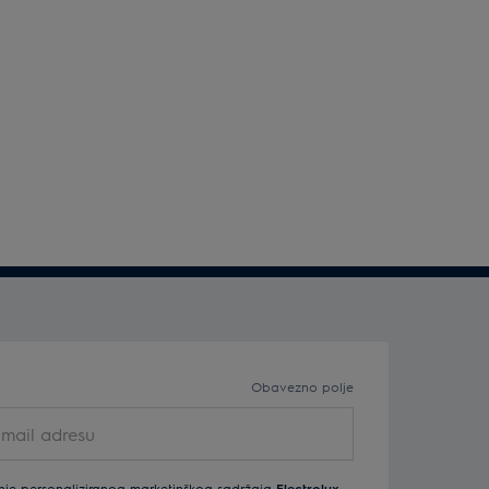
Obavezno polje
nje personaliziranog marketinškog sadržaja
Electrolux