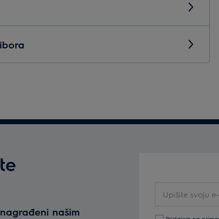
ibora
te
Upišite
svoju
e nagrađeni našim
e-
Pristajem na prima