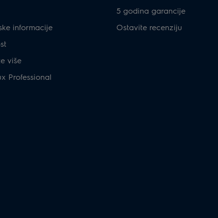
5 godina garancije
ske informacije
Ostavite recenziju
st
te više
ux Professional