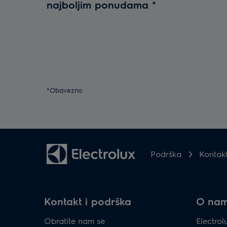
najboljim ponudama
*
*Obavezno
Podrška
Kontak
Kontakt i podrška
O na
Obratite nam se
Electro