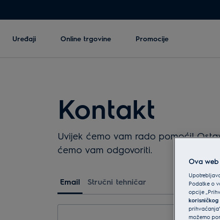
Uređaji
Online trgovine
Promocije
Kontakt
Uvijek ćemo vam rado pomoći! Ostavit
ćemo vam odgovoriti.
Ova web s
Upotrebljava
Email
Stručni tehničar
Podatke o va
opcije „Prih
korisničkog
prihvaćanja”
možemo ponu