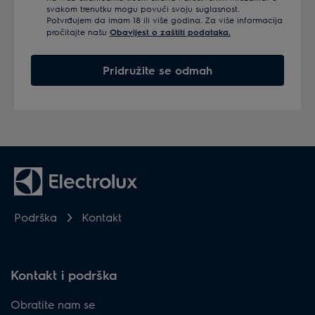
svakom trenutku mogu povući svoju suglasnost.
Potvrđujem da imam 18 ili više godina. Za više informacija
pročitajte našu
Obavijest o zaštiti podataka.
Pridružite se odmah
Podrška
Kontakt
Kontakt i podrška
Obratite nam se