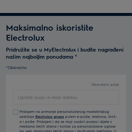
Maksimalno iskoristite
Electrolux
Pridružite se u MyElectrolux i budite nagrađeni
našim najboljim ponudama
*
*Obavezno
Obavezno polje
Upišite
svoju
e-
Pristajem na primanje personaliziranog marketinškog
mail
sadržaja
Electrolux grupe
putem e-pošte, telefona, SMS-
adresu
a i pošte. Pristajem i da se moji osobni podaci dijele s
mrežama trećih strana i koriste za personalizirane oglase
na web stranicama trećih strana i društvenim mrežama. U