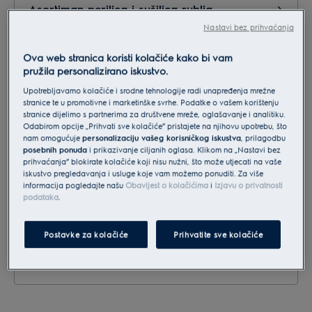
Asortiman perilica i sušilica rublja
Nastavi bez prihvaćanja
Ova web stranica koristi kolačiće kako bi vam
Usisavači i mali kućanski aparati
pružila personalizirano iskustvo.
Upotrebljavamo kolačiće i srodne tehnologije radi unapređenja mrežne
stranice te u promotivne i marketinške svrhe. Podatke o vašem korištenju
Marketing,PR
stranice dijelimo s partnerima za društvene mreže, oglašavanje i analitiku.
Odabirom opcije „Prihvati sve kolačiće” pristajete na njihovu upotrebu, što
nam omogućuje
personalizaciju vašeg korisničkog iskustva
, prilagodbu
posebnih ponuda
i prikazivanje ciljanih oglasa. Klikom na „Nastavi bez
Servis, reklamacije, postprodaja
prihvaćanja” blokirate kolačiće koji nisu nužni, što može utjecati na vaše
iskustvo pregledavanja i usluge koje vam možemo ponuditi. Za više
informacija pogledajte našu
Obavijest o kolačićima
i
Izjavu o privatnosti
podataka
.
Suradnja - partneri
Postavke za kolačiće
Prihvatite sve kolačiće
Narudžba dodatne opreme i pribora