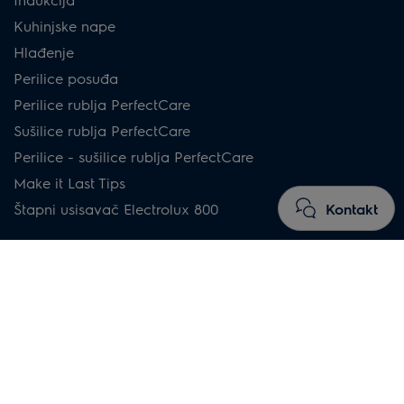
Kuhinjske nape
Hlađenje
Perilice posuđa
Perilice rublja PerfectCare
Sušilice rublja PerfectCare
Perilice - sušilice rublja PerfectCare
Make it Last Tips
Kontakt
Štapni usisavač Electrolux 800
Upute za kupnju
Ploče
Pećnice
Kuhinjske nape
Hladnjaci sa zamrzivačem