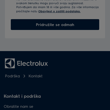
svakom trenutku mogu povući svoju suglasnost.
Potvrđujem da imam 18 ili više godina. Za više informacija
pročitajte našu
Obavijest o zaštiti podataka.
Pridružite se odmah
Podrška
Kontakt
Kontakt i podrška
Obratite nam se