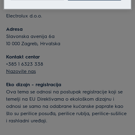
Informacije o tvrtki
Electrolux d.o.o.
Adresa
Slavonska avenija 6a
10 000 Zagreb, Hrvatska
Kontakt centar
+385 1 6323 338
Nazovite nas
Eko dizajn - registracija
Ova tema se odnosi na postupak registracije koji se
temelji na EU Direktivama o ekološkom dizajnu i
odnosi se samo na odabrane kućanske paprate kao
što su perilice posuđa, perilice rublja, perilice-sušilice
i rashladni uređaji.