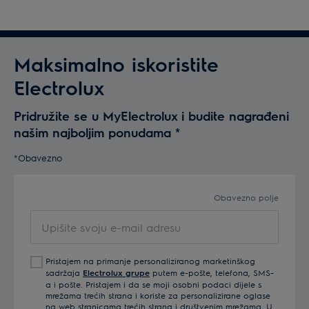
Maksimalno iskoristite
Electrolux
Pridružite se u MyElectrolux i budite nagrađeni
našim najboljim ponudama
*
*Obavezno
Obavezno polje
Upišite
svoju
e-
Pristajem na primanje personaliziranog marketinškog
mail
sadržaja
Electrolux grupe
putem e-pošte, telefona, SMS-
adresu
a i pošte. Pristajem i da se moji osobni podaci dijele s
mrežama trećih strana i koriste za personalizirane oglase
na web stranicama trećih strana i društvenim mrežama. U