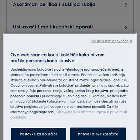
Asortiman perilica i sušilica rublja
Usisavači i mali kućanski aparati
Nastavi bez prihvaćanja
Marketing,PR
Ova web stranica koristi kolačiće kako bi vam
pružila personalizirano iskustvo.
Upotrebljavamo kolačiće i srodne tehnologije radi unapređenja mrežne
Servis, reklamacije, postprodaja
stranice te u promotivne i marketinške svrhe. Podatke o vašem korištenju
stranice dijelimo s partnerima za društvene mreže, oglašavanje i analitiku.
Odabirom opcije „Prihvati sve kolačiće” pristajete na njihovu upotrebu, što
nam omogućuje
personalizaciju vašeg korisničkog iskustva
, prilagodbu
Suradnja - partneri
posebnih ponuda
i prikazivanje ciljanih oglasa. Klikom na „Nastavi bez
prihvaćanja” blokirate kolačiće koji nisu nužni, što može utjecati na vaše
iskustvo pregledavanja i usluge koje vam možemo ponuditi. Za više
informacija pogledajte našu
Obavijest o kolačićima
i
Izjavu o privatnosti
Narudžba dodatne opreme i pribora
podataka
.
Postavke za kolačiće
Prihvatite sve kolačiće