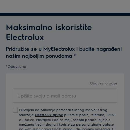
Maksimalno iskoristite
Electrolux
Pridružite se u MyElectrolux i budite nagrađeni
našim najboljim ponudama
*
*Obavezno
Obavezno polje
Upišite
svoju
e-
Pristajem na primanje personaliziranog marketinškog
mail
sadržaja
Electrolux grupe
putem e-pošte, telefona, SMS-
adresu
a i pošte. Pristajem i da se moji osobni podaci dijele s
mrežama trećih strana i koriste za personalizirane oglase
na web stranicama trećih strana i društvenim mrežama. U