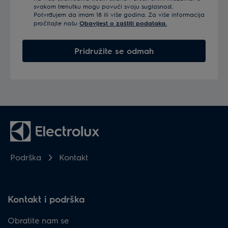
svakom trenutku mogu povući svoju suglasnost.
Potvrđujem da imam 18 ili više godina. Za više informacija
pročitajte našu
Obavijest o zaštiti podataka.
Pridružite se odmah
Podrška
Kontakt
Kontakt i podrška
Obratite nam se