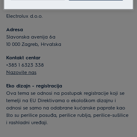
Informacije o tvrtki
Electrolux d.o.o.
Adresa
Slavonska avenija 6a
10 000 Zagreb, Hrvatska
Kontakt centar
+385 1 6323 338
Nazovite nas
Eko dizajn - registracija
Ova tema se odnosi na postupak registracije koji se
temelji na EU Direktivama o ekološkom dizajnu i
odnosi se samo na odabrane kućanske paprate kao
što su perilice posuđa, perilice rublja, perilice-sušilice
i rashladni uređaji.