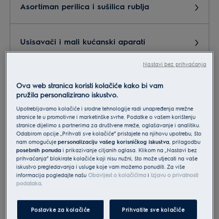
Asortiman perilica i sušilica rublja
Usisavači i mali kućanski aparati
Nastavi bez prihvaćanja
Marketing,PR
Ova web stranica koristi kolačiće kako bi vam
pružila personalizirano iskustvo.
Upotrebljavamo kolačiće i srodne tehnologije radi unapređenja mrežne
Servis, reklamacije, postprodaja
stranice te u promotivne i marketinške svrhe. Podatke o vašem korištenju
stranice dijelimo s partnerima za društvene mreže, oglašavanje i analitiku.
Odabirom opcije „Prihvati sve kolačiće” pristajete na njihovu upotrebu, što
nam omogućuje
personalizaciju vašeg korisničkog iskustva
, prilagodbu
Suradnja - partneri
posebnih ponuda
i prikazivanje ciljanih oglasa. Klikom na „Nastavi bez
prihvaćanja” blokirate kolačiće koji nisu nužni, što može utjecati na vaše
iskustvo pregledavanja i usluge koje vam možemo ponuditi. Za više
informacija pogledajte našu
Obavijest o kolačićima
i
Izjavu o privatnosti
Narudžba dodatne opreme i pribora
podataka
.
Postavke za kolačiće
Prihvatite sve kolačiće