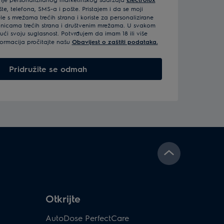
e, telefona, SMS-a i pošte. Pristajem i da se moji
e s mrežama trećih strana i koriste za personalizirane
anicama trećih strana i društvenim mrežama. U svakom
ći svoju suglasnost. Potvrđujem da imam 18 ili više
formacija pročitajte našu
Obavijest o zaštiti podataka.
Pridružite se odmah
Otkrijte
AutoDose PerfectCare