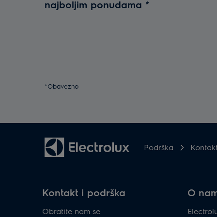
najboljim ponudama
*
*Obavezno
Podrška
Kontak
Kontakt i podrška
O na
Obratite nam se
Electro