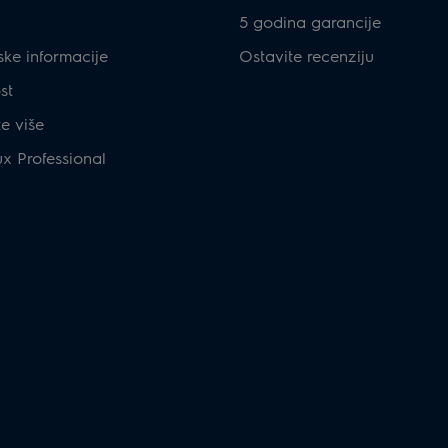
5 godina garancije
ske informacije
Ostavite recenziju
st
te više
ux Professional