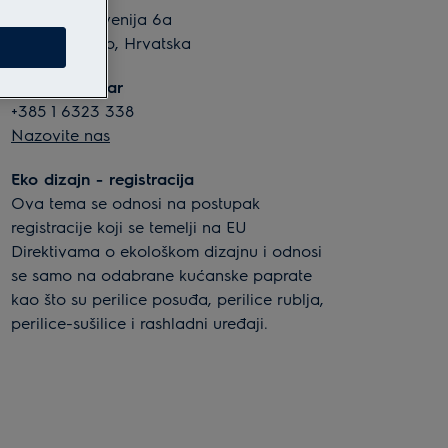
Slavonska avenija 6a
10 000 Zagreb, Hrvatska
Kontakt centar
+385 1 6323 338
Nazovite nas
Eko dizajn - registracija
Ova tema se odnosi na postupak
registracije koji se temelji na EU
Direktivama o ekološkom dizajnu i odnosi
se samo na odabrane kućanske paprate
kao što su perilice posuđa, perilice rublja,
perilice-sušilice i rashladni uređaji.