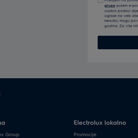
mail
grupe
putem e-pošt
adresu
osobni podaci dijel
oglase na web str
trenutku mogu povu
godina. Za više in
t
ma
Electrolux lokalno
lux Group
Promocije