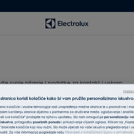
e svoje pitanje i podatke za kontakt i uskoro
Nastav
tranica koristi kolačiće kako bi vam pružila personalizirano iskustvo
mo kolačiće i srodne tehnologije radi unapređenja mrežne stranice te u promotivne i mar
šem korištenju stranice dijelimo s partnerima za društvene mreže, oglašavanje i analit
vati sve kolačiće” pristajete na njihovu upotrebu, što nam omogućuje
personalizaciju v
 iskustva
, prilagodbu
posebnih ponuda
i prikazivanje ciljanih oglasa. Klikom na „Nast
 blokirate kolačiće koji nisu nužni, što može utjecati na vaše iskustvo pregledavanja i 
diti. Za više informacija pogledajte našu
Obavijest o kolačićima
i
Izjavu o privatnost