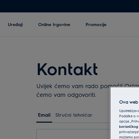
Uređaji
Online trgovine
Promocije
Kontakt
Uvijek ćemo vam rado pomoći! Ostavit
ćemo vam odgovoriti.
Ova web s
Upotrebljava
Email
Stručni tehničar
Podatke o va
opcije „Prih
korisničkog
prihvaćanja”
možemo ponu