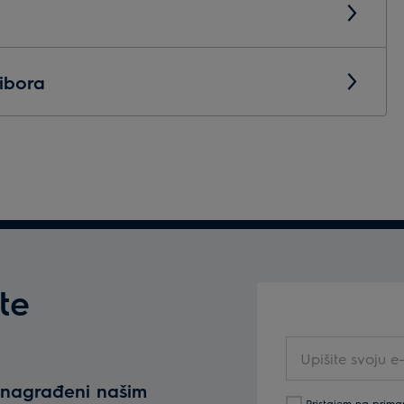
ibora
te
Upišite
svoju
e nagrađeni našim
e-
Pristajem na prima