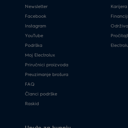
Newsletter
Karijera
Facebook
Financij
Instagram
Održivo
YouTube
Pročitaj
Podrška
Electrol
Moj Electrolux
Priručnici proizvoda
Preuzimanje brošura
FAQ
Članci podrške
Raskid
Upute za kupnju