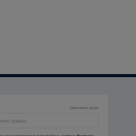
Obavezno polje
nje personaliziranog marketinškog sadržaja
Electrolux