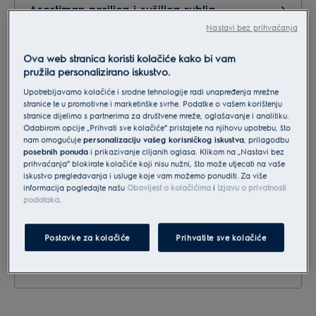
Asortiman perilica i sušilica rublja
Nastavi bez prihvaćanja
Ova web stranica koristi kolačiće kako bi vam
Usisavači i mali kućanski aparati
pružila personalizirano iskustvo.
Upotrebljavamo kolačiće i srodne tehnologije radi unapređenja mrežne
stranice te u promotivne i marketinške svrhe. Podatke o vašem korištenju
Marketing,PR
stranice dijelimo s partnerima za društvene mreže, oglašavanje i analitiku.
Odabirom opcije „Prihvati sve kolačiće” pristajete na njihovu upotrebu, što
nam omogućuje
personalizaciju vašeg korisničkog iskustva
, prilagodbu
posebnih ponuda
i prikazivanje ciljanih oglasa. Klikom na „Nastavi bez
Servis, reklamacije, postprodaja
prihvaćanja” blokirate kolačiće koji nisu nužni, što može utjecati na vaše
iskustvo pregledavanja i usluge koje vam možemo ponuditi. Za više
informacija pogledajte našu
Obavijest o kolačićima
i
Izjavu o privatnosti
podataka
.
Suradnja - partneri
Postavke za kolačiće
Prihvatite sve kolačiće
Narudžba dodatne opreme i pribora