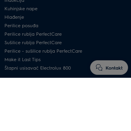
Kuhinjske nape
Hlađenje
Perilice posuđa
Perilice rublja PerfectCare
Sušilice rublja PerfectCare
Perilice - sušilice rublja PerfectCare
Make it Last Tips
Kontakt
Štapni usisavač Electrolux 800
Upute za kupnju
Ploče
Pećnice
Kuhinjske nape
Hladnjaci sa zamrzivačem