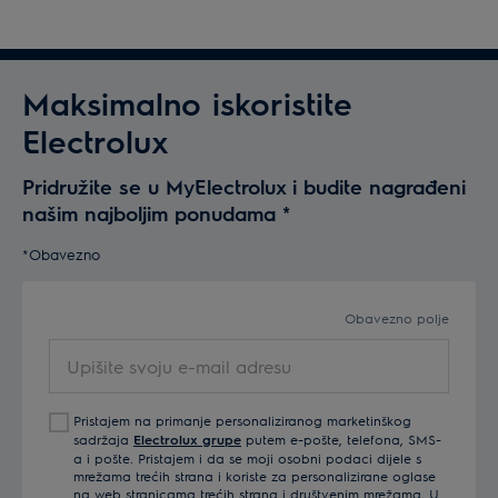
Maksimalno iskoristite
Electrolux
Pridružite se u MyElectrolux i budite nagrađeni
našim najboljim ponudama
*
*Obavezno
Obavezno polje
Upišite
svoju
e-
Pristajem na primanje personaliziranog marketinškog
mail
sadržaja
Electrolux grupe
putem e-pošte, telefona, SMS-
adresu
a i pošte. Pristajem i da se moji osobni podaci dijele s
mrežama trećih strana i koriste za personalizirane oglase
na web stranicama trećih strana i društvenim mrežama. U