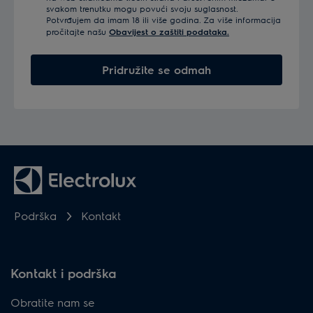
svakom trenutku mogu povući svoju suglasnost.
Potvrđujem da imam 18 ili više godina. Za više informacija
pročitajte našu
Obavijest o zaštiti podataka.
Pridružite se odmah
Podrška
Kontakt
Kontakt i podrška
Obratite nam se