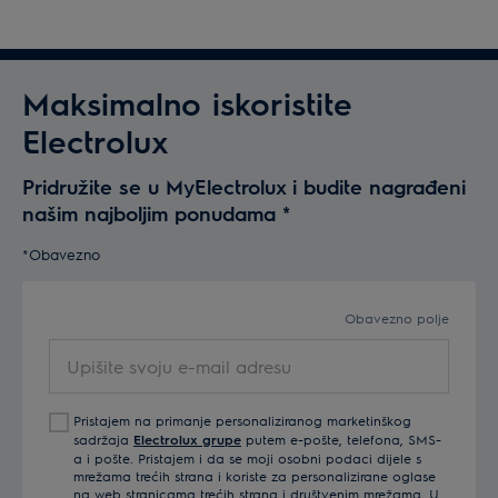
Maksimalno iskoristite
Electrolux
Pridružite se u MyElectrolux i budite nagrađeni
našim najboljim ponudama
*
*Obavezno
Obavezno polje
Upišite
svoju
e-
Pristajem na primanje personaliziranog marketinškog
mail
sadržaja
Electrolux grupe
putem e-pošte, telefona, SMS-
adresu
a i pošte. Pristajem i da se moji osobni podaci dijele s
mrežama trećih strana i koriste za personalizirane oglase
na web stranicama trećih strana i društvenim mrežama. U