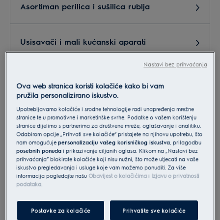
Asortiman perilica i sušilica rublja
Usisavači i mali kućanski aparati
Nastavi bez prihvaćanja
Marketing,PR
Ova web stranica koristi kolačiće kako bi vam
pružila personalizirano iskustvo.
Upotrebljavamo kolačiće i srodne tehnologije radi unapređenja mrežne
Servis, reklamacije, postprodaja
stranice te u promotivne i marketinške svrhe. Podatke o vašem korištenju
stranice dijelimo s partnerima za društvene mreže, oglašavanje i analitiku.
Odabirom opcije „Prihvati sve kolačiće” pristajete na njihovu upotrebu, što
nam omogućuje
personalizaciju vašeg korisničkog iskustva
, prilagodbu
Suradnja - partneri
posebnih ponuda
i prikazivanje ciljanih oglasa. Klikom na „Nastavi bez
prihvaćanja” blokirate kolačiće koji nisu nužni, što može utjecati na vaše
iskustvo pregledavanja i usluge koje vam možemo ponuditi. Za više
informacija pogledajte našu
Obavijest o kolačićima
i
Izjavu o privatnosti
Narudžba dodatne opreme i pribora
podataka
.
Postavke za kolačiće
Prihvatite sve kolačiće