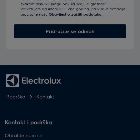
svakom trenutku mogu povući svoju suglasnost.
Potvrđujem da imam 18 ili više godina. Za više informacija
pročitajte našu
Obavijest o zaštiti podataka.
Pridružite se odmah
Podrška
Kontakt
Kontakt i podrška
Obratite nam se