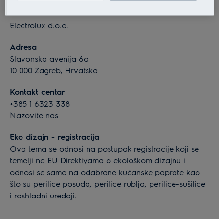
Informacije o tvrtki
Electrolux d.o.o.
Adresa
Slavonska avenija 6a
10 000 Zagreb, Hrvatska
Kontakt centar
+385 1 6323 338
Nazovite nas
Eko dizajn - registracija
Ova tema se odnosi na postupak registracije koji se
temelji na EU Direktivama o ekološkom dizajnu i
odnosi se samo na odabrane kućanske paprate kao
što su perilice posuđa, perilice rublja, perilice-sušilice
i rashladni uređaji.