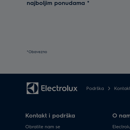
najboljim ponudama
*
*Obavezno
Podrška
Kontak
Kontakt i podrška
O na
Obratite nam se
Electro