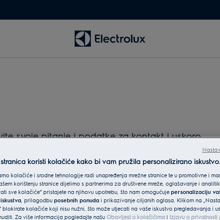
e svoje pitanje i podatke za kontakt i uskoro
Nastav
tranica koristi kolačiće kako bi vam pružila personalizirano iskustvo
mo kolačiće i srodne tehnologije radi unapređenja mrežne stranice te u promotivne i mar
šem korištenju stranice dijelimo s partnerima za društvene mreže, oglašavanje i analit
vati sve kolačiće” pristajete na njihovu upotrebu, što nam omogućuje
personalizaciju v
 iskustva
, prilagodbu
posebnih ponuda
i prikazivanje ciljanih oglasa. Klikom na „Nast
 blokirate kolačiće koji nisu nužni, što može utjecati na vaše iskustvo pregledavanja i 
diti. Za više informacija pogledajte našu
Obavijest o kolačićima
i
Izjavu o privatnost