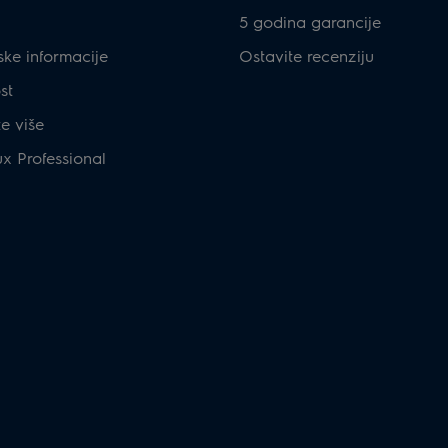
5 godina garancije
ske informacije
Ostavite recenziju
st
te više
ux Professional