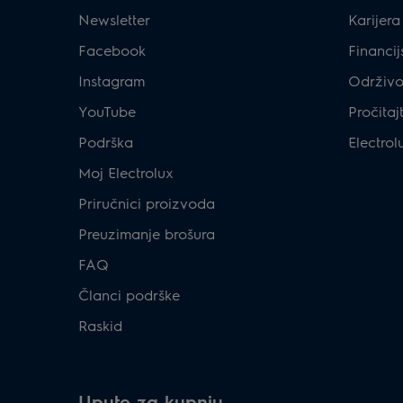
Newsletter
Karijera
Facebook
Financij
Instagram
Održivo
YouTube
Pročitaj
Podrška
Electrol
Moj Electrolux
Priručnici proizvoda
Preuzimanje brošura
FAQ
Članci podrške
Raskid
Upute za kupnju