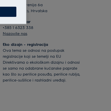
Slavonska avenija 6a
10 000 Zagreb, Hrvatska
Kontakt centar
+385 1 6323 338
Nazovite nas
Eko dizajn - registracija
Ova tema se odnosi na postupak
registracije koji se temelji na EU
Direktivama o ekološkom dizajnu i odnosi
se samo na odabrane kućanske paprate
kao što su perilice posuđa, perilice rublja,
perilice-sušilice i rashladni uređaji.