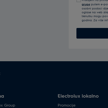
mail
grupe
putem e-pošt
adresu
osobni podaci dijel
oglase na web str
trenutku mogu povu
godina. Za više in
t
ma
Electrolux lokalno
lux Group
Promocije