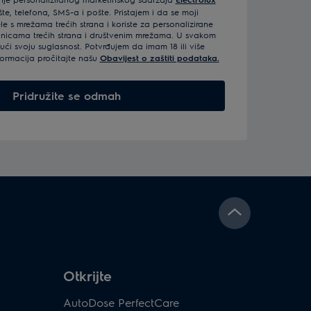
e, telefona, SMS-a i pošte. Pristajem i da se moji
e s mrežama trećih strana i koriste za personalizirane
anicama trećih strana i društvenim mrežama. U svakom
ći svoju suglasnost. Potvrđujem da imam 18 ili više
formacija pročitajte našu
Obavijest o zaštiti podataka.
Pridružite se odmah
Otkrijte
AutoDose PerfectCare