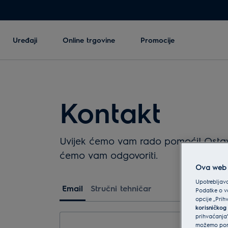
Uređaji
Online trgovine
Promocije
Kontakt
Uvijek ćemo vam rado pomoći! Ostavit
ćemo vam odgovoriti.
Ova web s
Upotrebljava
Email
Stručni tehničar
Podatke o va
opcije „Prih
korisničkog
prihvaćanja”
možemo ponu