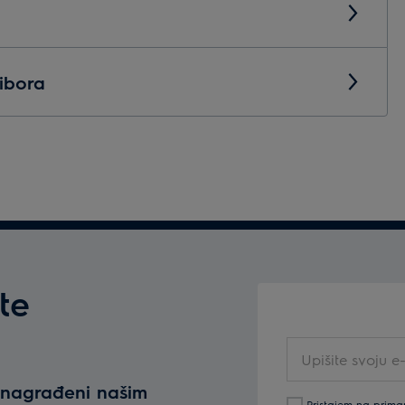
ibora
te
Upišite
svoju
e nagrađeni našim
e-
Pristajem na prima