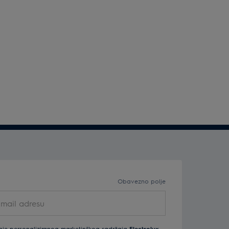
Obavezno polje
nje personaliziranog marketinškog sadržaja
Electrolux