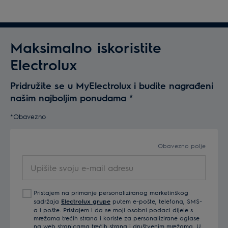
Maksimalno iskoristite
Electrolux
Pridružite se u MyElectrolux i budite nagrađeni
našim najboljim ponudama
*
*Obavezno
Obavezno polje
Upišite
svoju
e-
Pristajem na primanje personaliziranog marketinškog
mail
sadržaja
Electrolux grupe
putem e-pošte, telefona, SMS-
adresu
a i pošte. Pristajem i da se moji osobni podaci dijele s
mrežama trećih strana i koriste za personalizirane oglase
na web stranicama trećih strana i društvenim mrežama. U