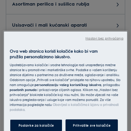
Asortiman perilica i sušilica rublja
Usisavači i mali kućanski aparati
Nastavi bez prihvaćanja
Marketing,PR
Ova web stranica koristi kolačiće kako bi vam
pružila personalizirano iskustvo.
Upotrebljavamo kolačiće i srodne tehnologije radi unapređenja mrežne
Servis, reklamacije, postprodaja
stranice te u promotivne i marketinške svrhe. Podatke o vašem korištenju
stranice dijelimo s partnerima za društvene mreže, oglašavanje i analitiku.
Odabirom opcije „Prihvati sve kolačiće” pristajete na njihovu upotrebu, što
nam omogućuje
personalizaciju vašeg korisničkog iskustva
, prilagodbu
Suradnja - partneri
posebnih ponuda
i prikazivanje ciljanih oglasa. Klikom na „Nastavi bez
prihvaćanja” blokirate kolačiće koji nisu nužni, što može utjecati na vaše
iskustvo pregledavanja i usluge koje vam možemo ponuditi. Za više
informacija pogledajte našu
Obavijest o kolačićima
i
Izjavu o privatnosti
Narudžba dodatne opreme i pribora
podataka
.
Postavke za kolačiće
Prihvatite sve kolačiće