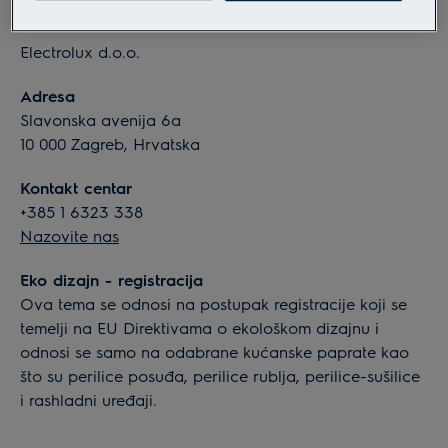
Informacije o tvrtki
Electrolux d.o.o.
Adresa
Slavonska avenija 6a
10 000 Zagreb, Hrvatska
Kontakt centar
+385 1 6323 338
Nazovite nas
Eko dizajn - registracija
Ova tema se odnosi na postupak registracije koji se
temelji na EU Direktivama o ekološkom dizajnu i
odnosi se samo na odabrane kućanske paprate kao
što su perilice posuđa, perilice rublja, perilice-sušilice
i rashladni uređaji.