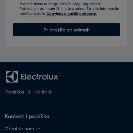
svakom trenutku mogu povući svoju suglasnost.
Potvrđujem da imam 18 ili više godina. Za više informacija
pročitajte našu
Obavijest o zaštiti podataka.
Pridružite se odmah
Podrška
Kontakt
Kontakt i podrška
Obratite nam se