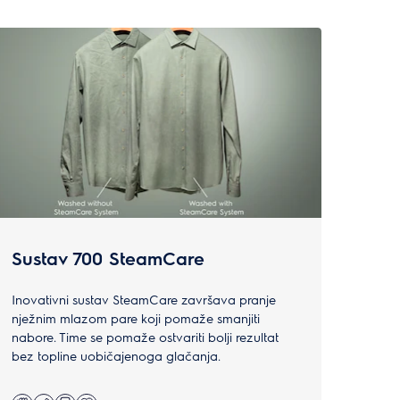
Sustav 700 SteamCare
Sus
Inovativni sustav SteamCare završava pranje
Susta
nježnim mlazom pare koji pomaže smanjiti
količi
nabore. Time se pomaže ostvariti bolji rezultat
energi
bez topline uobičajenoga glačanja.
kojeg