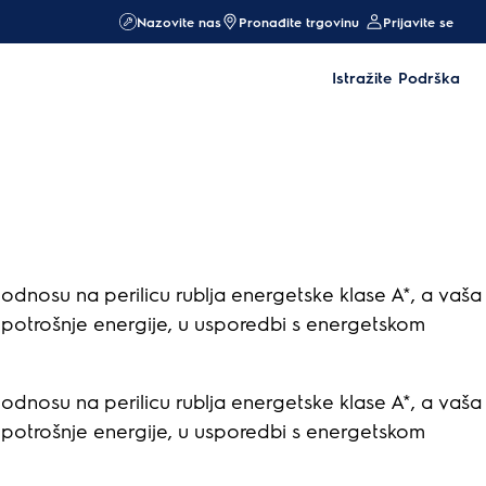
Nazovite nas
Pronađite trgovinu
Prijavite se
Istražite
Podrška
u odnosu na perilicu rublja energetske klase A*, a vaša
ag potrošnje energije, u usporedbi s energetskom
u odnosu na perilicu rublja energetske klase A*, a vaša
ag potrošnje energije, u usporedbi s energetskom