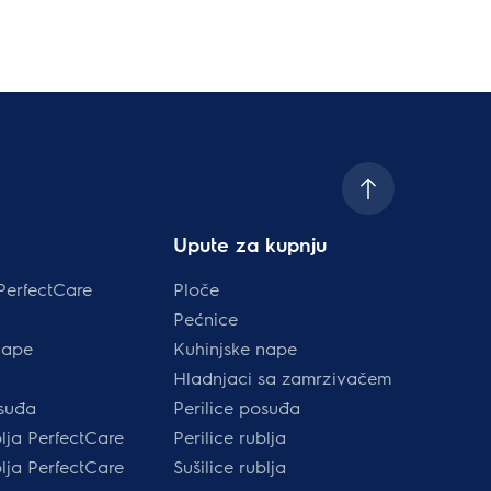
Upute za kupnju
PerfectCare
Ploče
Pećnice
nape
Kuhinjske nape
Hladnjaci sa zamrzivačem
osuđa
Perilice posuđa
blja PerfectCare
Perilice rublja
blja PerfectCare
Sušilice rublja