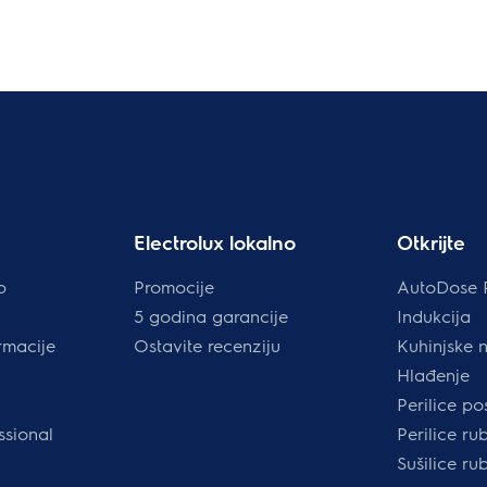
Electrolux lokalno
Otkrijte
p
Promocije
AutoDose 
5 godina garancije
Indukcija
rmacije
Ostavite recenziju
Kuhinjske 
Hlađenje
Perilice p
ssional
Perilice ru
Sušilice ru