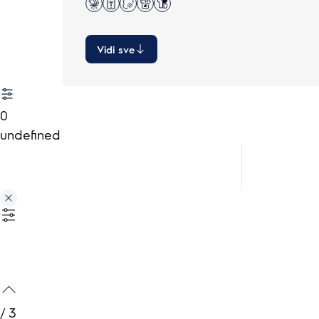
Vidi sve
0
undefined
/
3