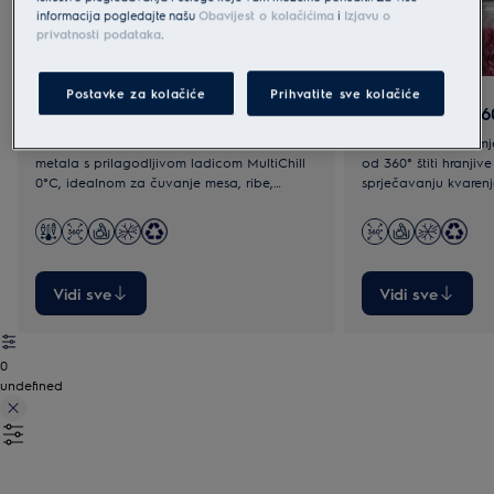
informacija pogledajte našu
Obavijest o kolačićima
i
Izjavu o
privatnosti podataka
.
Postavke za kolačiće
Prihvatite sve kolačiće
900 MultiChill 0°
800 Cooling 36
Odaberite elegantan interijer od stakla ili
Tehnologija ravnomje
metala s prilagodljivom ladicom MultiChill
od 360° štiti hranjiv
0°C, idealnom za čuvanje mesa, ribe,
sprječavanju kvarenj
odmrzavanje ili hlađenje.
od nehrđajućeg čelika
vrhunsku funkcional
dizajnom.
Vidi sve
Vidi sve
0
undefined