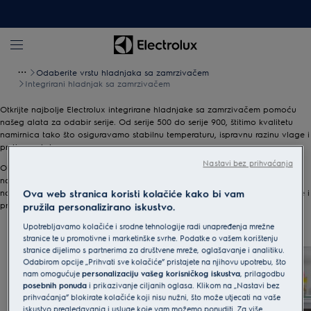
Odaberite vrstu hladnjaka sa zamrzivačem
Integrirani hladnjak sa zamrzivačem
Otkrijte najbolje Electrolux integrirane hladnjake sa zamrzivačem pomoću
našeg alata za odabir serije. Od serije 500 do serije 900, štitimo kvalitetu
namirnica tako što osiguravamo stabilnu temperaturu, ispravnu razinu vlage i
pretince s brtvom.
Nastavi bez prihvaćanja
Otkrijte najbolje Electrolux integrirane hladnjake sa zamrzivačem pomoću
našeg alata za odabir serije. Od serije 500 do serije 900, štitimo kvalitetu
Ova web stranica koristi kolačiće kako bi vam
namirnica tako što osiguravamo stabilnu temperaturu, ispravnu razinu vlage i
pretince s brtvom.
pružila personalizirano iskustvo.
Upotrebljavamo kolačiće i srodne tehnologije radi unapređenja mrežne
0
od
5
stranice te u promotivne i marketinške svrhe. Podatke o vašem korištenju
stranice dijelimo s partnerima za društvene mreže, oglašavanje i analitiku.
Odabirom opcije „Prihvati sve kolačiće” pristajete na njihovu upotrebu, što
nam omogućuje
personalizaciju vašeg korisničkog iskustva
, prilagodbu
posebnih ponuda
i prikazivanje ciljanih oglasa. Klikom na „Nastavi bez
prihvaćanja” blokirate kolačiće koji nisu nužni, što može utjecati na vaše
iskustvo pregledavanja i usluge koje vam možemo ponuditi. Za više